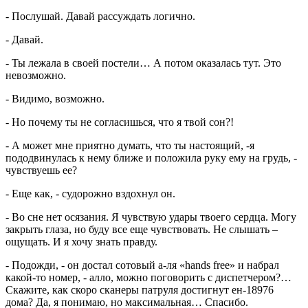
- Послушай. Давай рассуждать логично.
- Давай.
- Ты лежала в своей постели… А потом оказалась тут. Это
невозможно.
- Видимо, возможно.
- Но почему ты не согласишься, что я твой сон?!
- А может мне приятно думать, что ты настоящий, -я
пододвинулась к нему ближе и положила руку ему на грудь, -
чувствуешь ее?
- Еще как, - судорожно вздохнул он.
- Во сне нет осязания. Я чувствую удары твоего сердца. Могу
закрыть глаза, но буду все еще чувствовать. Не слышать –
ощущать. И я хочу знать правду.
- Подожди, - он достал сотовый а-ля «hands free» и набрал
какой-то номер, - алло, можно поговорить с диспетчером?…
Скажите, как скоро сканеры патруля достигнут ен-18976
дома? Да, я понимаю, но максимальная… Спасибо.