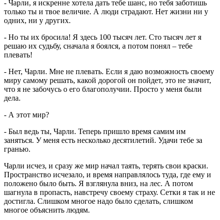
- Чарли, я искренне хотела дать тебе шанс, но тебя заботишь
только ты и твое величие. А люди страдают. Нет жизни ни у
одних, ни у других.
- Но ты их бросила! Я здесь 100 тысяч лет. Сто тысяч лет я
решаю их судьбу, сначала я боялся, а потом понял – тебе
плевать!
- Нет, Чарли. Мне не плевать. Если я даю возможность своему
миру самому решать, какой дорогой он пойдет, это не значит,
что я не забочусь о его благополучии. Просто у меня были
дела.
- А этот мир?
- Был ведь ты, Чарли. Теперь пришло время самим им
заняться. У меня есть несколько десятилетий. Удачи тебе за
гранью.
Чарли исчез, и сразу же мир начал таять, терять свои краски.
Пространство исчезало, и время направлялось туда, где ему и
положено было быть. Я взглянула вниз, на лес. А потом
шагнула в пропасть, навстречу своему страху. Сетки я так и не
достигла. Слишком многое надо было сделать, слишком
многое объяснить людям.