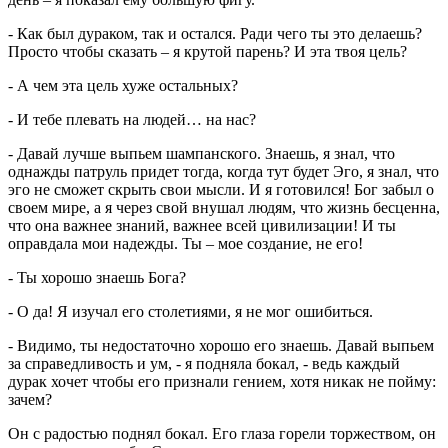
- Как был дураком, так и остался. Ради чего ты это делаешь?
Просто чтобы сказать – я крутой парень? И эта твоя цель?
- А чем эта цель хуже остальных?
- И тебе плевать на людей… на нас?
- Давай лучше выпьем шампанского. Знаешь, я знал, что
однажды патруль придет тогда, когда тут будет Эго, я знал, что
эго не сможет скрыть свои мысли. И я готовился! Бог забыл о
своем мире, а я через свой внушал людям, что жизнь бесценна,
что она важнее знаний, важнее всей цивилизации! И ты
оправдала мои надежды. Ты – мое создание, не его!
- Ты хорошо знаешь Бога?
- О да! Я изучал его столетиями, я не мог ошибиться.
- Видимо, ты недостаточно хорошо его знаешь. Давай выпьем
за справедливость и ум, - я подняла бокал, - ведь каждый
дурак хочет чтобы его признали гением, хотя никак не пойму:
зачем?
Он с радостью поднял бокал. Его глаза горели торжеством, он