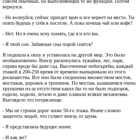
совсем обычный, но выполняющий те же функции. Потом
вернулся.
- Не волнуйся, сейчас приедет врач и все вернет на место. Ты
опять будешь у себя в постели. А пока хочешь чай или кофе?
- Нет. Но я очень хочу понять, где я и кто вы.
- Я твой сон. Забавные сны порой снятся?
Я подошла к окну и уставилась на другой мир. Это было
необыкновенно. Внизу раскинулись лужайки, лес, парк,
справа вроде бы даже сад. Высоченные небоскребы, каждый
этажей в 200-250 время от времени выныривали из этого
роскошества. Все они были соединены множеством мостов,
мостиков, дорожек и тропинок. По мостам, казавшимся очень
хрупкими из-за отсутствия каких бы то ни было подпорок,
ездили, ходили, летали и даже плавали всякие механизмы.
Выглядело это потрясающе.
- Мы не строим дорог ниже 50-го этажа. Иначе сложно
защитить людей, что гуляют внизу, от шума.
- Я представляла будущее иначе.
- И как же?