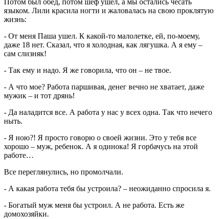
Потом был обед, потом шеф ушел, а мы остались чесать
языком. Лили красила ногти и жаловалась на свою проклятую
жизнь:
- От меня Паша ушел. К какой-то малолетке, ей, по-моему,
даже 18 нет. Сказал, что я холодная, как лягушка. А я ему –
сам слизняк!
- Так ему и надо. Я же говорила, что он – не твое.
- А что мое? Работа паршивая, денег вечно не хватает, даже
мужик – и тот дрянь!
- Да наладится все. А работа у нас у всех одна. Так что нечего
ныть.
- Я ною?! Я просто говорю о своей жизни. Это у тебя все
хорошо – муж, ребенок. А я одинока! Я горбачусь на этой
работе…
Все переглянулись, но промолчали.
- А какая работа тебя бы устроила? – неожиданно спросила я.
- Богатый муж меня бы устроил. А не работа. Есть же
домохозяйки.