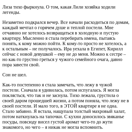
Лиза тихо фыркнула. О том, какая Лили хозяйка ходили
легенды.
Незаметно подкрался вечер. Все начали расходиться по домам,
каждый мечтал о горячем душе и теплой постели. Мне
отчаянно не хотелось возвращаться в холодную и пустую
квартиру. Мысленно я стала перебирать имена, пытаясь
понять, к кому можно пойти. К кому-то просто не хотелось, а
к остальным – не получалось. Ира уехала в Египет, Кирилл
сейчас с новой девушкой – ему не до меня. Можно к сестре –
но как-то грустно греться у чужого семейного очага, давно
пора завести свой.
Сон не шел.
Как-то постепенно я стала замечать, что лежу в чужой
постели. Сначала я удивилась, потом испугалась. Я могла
поклясться, что так и не заснула. Тихо лежала, грустила о
своей даром прошедшей жизни, а потом поняла, что лежу не в
своей постели. И мало того, в ЭТОЙ квартире я не одна.
Стало забавно. Я встала, нащупала толстый махровый халат,
потом наткнулась на тапочки. С кухни доносилось звяканье
посуды, повсюду висел густой аромат чего-то до жути
знакомого, но чего – я никак не могла вспомнить.