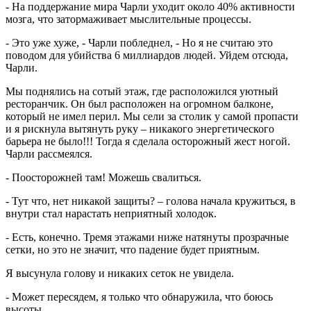
- На поддержание мира Чарли уходит около 40% активности
мозга, что затормаживает мыслительные процессы.
- Это уже хуже, - Чарли побледнел, - Но я не считаю это
поводом для убийства 6 миллиардов людей. Уйдем отсюда,
Чарли.
Мы поднялись на сотый этаж, где расположился уютный
ресторанчик. Он был расположен на огромном балконе,
который не имел перил. Мы сели за столик у самой пропасти
и я рискнула вытянуть руку – никакого энергетического
барьера не было!!! Тогда я сделала осторожный жест ногой.
Чарли рассмеялся.
- Поосторожней там! Можешь свалиться.
- Тут что, нет никакой защиты? – голова начала кружиться, в
внутри стал нарастать неприятный холодок.
- Есть, конечно. Тремя этажами ниже натянуты прозрачные
сетки, но это не значит, что падение будет приятным.
Я высунула голову и никаких сеток не увидела.
- Может пересядем, я только что обнаружила, что боюсь
высоты.