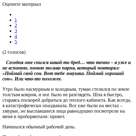
Оцените материал
1
2
3
4
5
(2 голосов)
Сегодня мне снился какой-то бред… что точно – я уже и
не вспомню, помню только парня, который повторял:
«Поймай свой сон. Вот тебе ловушка. Поймай хороший
сон». Или что-то похожее.
Утро было пасмурным и холодным, туман стелился по земле
толстым ковром, и ног было не разглядеть. Шла я быстро,
стараясь поскорей добраться до теплого кабинета. Как всегда,
я катастрофически опаздывала. Все уже были на местах –
хмурые, не выспавшиеся лица равнодушно посмотрели на
меня и пробормотали: привет.
Начинался обычный рабочий день.