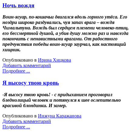
Ночь вождя
Воин-ягуар, по-кошачьи двигался вдоль горного утёса. Его
ноздри широко раздувались, чуя запах врага – вождя
Чимальтуна. Вождь был сердцем племени человеко-птиц,
его бессмертной душой, а убив душу можно раз и навсегда
покончить с ненавистными врагами. От радостного
предчувствия победы воин-ягуар заурчал, как настоящий
хищник.
Опубликовано в
Ирина Хицкова
Добавить комментарий
Подробнее ...
Я высосу твою кровь
-Я высосу твою кровь! - с придыханием проговорил
бледнолицый человек и потянулся к шее ослепительно
красивой блондинки. И замер.
Опубликовано в
Инжуна Каражанова
Добавить комментарий
Подробнее ...