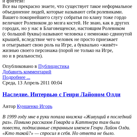
и фэнтези!
Все вы прекрасно знаете, что существует такое неформальное
объединение людей, которые называют себя ролевиками.
Вашего покорнейшего слугу собратья по клану тоже гордо
величают Ролевиком до мозга костей. Не знаю, как в других
городах, но у нас в Благовещенске, настоящим Ролевиком
(с большой буквы) называют человека с немножко сдвинутой
крышей, вследствие чего человек не просто приезжает
и отыгрывает свою роль на Игре, а буквально «живёт»
жизнью своего персонажа (порой не только на Игре,
но и в реальности).
Опубликовано в
Публицистика
Добавить комментарий
Подробнее ...
Среда, 13 Апрель 2011 00:04
Наследие. Интервью с Генри Лайоном Олди
Автор
Куншенко Игорь
В 1999 году мне в руки попала книжка «Живущий в последний
раз». Помимо рассказов Говарда и Каттнера там были
повести, подписанные странным именем Генри Лайон Олди.
«Кто такой?» — спросил я себя. Но ответа не было.